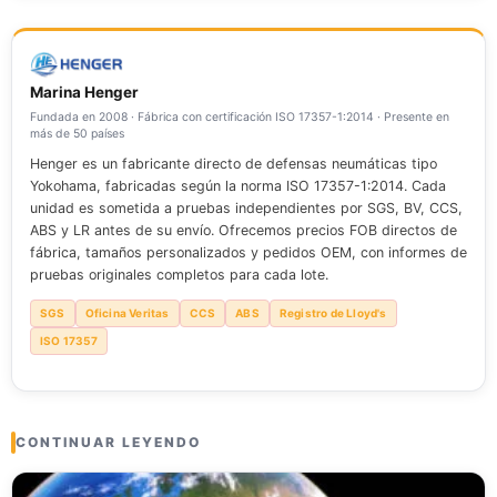
inspecciones regulares y un mantenimiento adecuado
Busque grietas profundas, abrasión significativa o
pueden ayudar a mitigar estos efectos. Adapte su enfoque
deformación. Si no está seguro de la magnitud del daño,
según corresponda.
consulte a un profesional para que lo evalúe. La
documentación facilita el seguimiento.
Marina Henger
Fundada en 2008 · Fábrica con certificación ISO 17357-1:2014 · Presente en
más de 50 países
Henger es un fabricante directo de defensas neumáticas tipo
Yokohama, fabricadas según la norma ISO 17357-1:2014. Cada
unidad es sometida a pruebas independientes por SGS, BV, CCS,
ABS y LR antes de su envío. Ofrecemos precios FOB directos de
fábrica, tamaños personalizados y pedidos OEM, con informes de
pruebas originales completos para cada lote.
SGS
Oficina Veritas
CCS
ABS
Registro de Lloyd's
ISO 17357
CONTINUAR LEYENDO