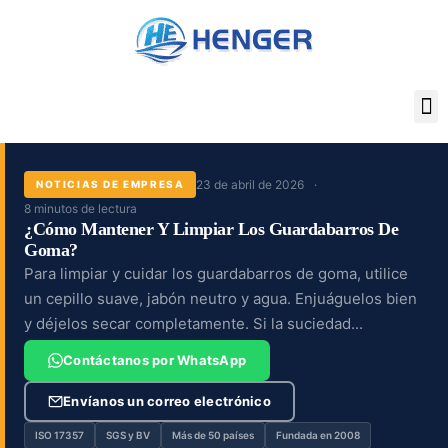
Ir
al
contenido
23 de abril de 2026
NOTICIAS DE EMPRESA
8 minutos de lectura
¿Cómo Mantener Y Limpiar Los Guardabarros De
Goma?
Para limpiar y cuidar los guardabarros de goma, utilice
un cepillo suave, jabón neutro y agua. Enjuáguelos bien
y déjelos secar completamente. Si la suciedad...
Contáctanos por WhatsApp
Envíanos un correo electrónico
ISO 17357
SGS y BV
Más de 50 países
Fundada en 2008