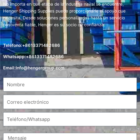
No importa en qué etapa de la industria naval se encuentre,
Henger Shipping Supplies puede proporcionarle el apoyo que
necesita. Desde soluciones personalizadas hasta un servicio
postventa fiable, Henger es su socio de confianza.
Teléfono:+8613371482686
Whatsapp:+8613371482686
Email:
Info@hengergroup.com