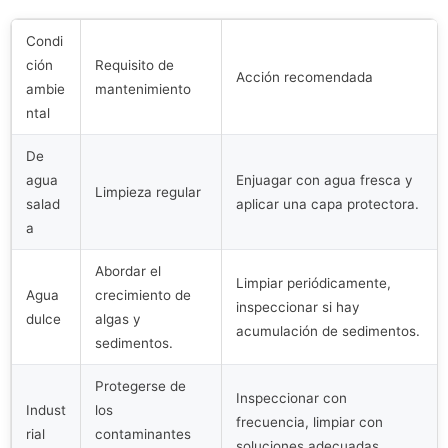
Condi
ción
Requisito de
Acción recomendada
ambie
mantenimiento
ntal
De
agua
Enjuagar con agua fresca y
Limpieza regular
salad
aplicar una capa protectora.
a
Abordar el
Limpiar periódicamente,
Agua
crecimiento de
inspeccionar si hay
dulce
algas y
acumulación de sedimentos.
sedimentos.
Protegerse de
Inspeccionar con
Indust
los
frecuencia, limpiar con
rial
contaminantes
soluciones adecuadas