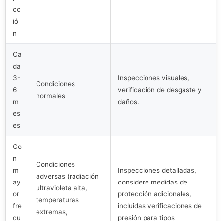
cc
ió
n
Ca
da
3-
Inspecciones visuales,
Condiciones
6
verificación de desgaste y
normales
m
daños.
es
es
Co
n
Condiciones
m
Inspecciones detalladas,
adversas (radiación
ay
considere medidas de
ultravioleta alta,
or
protección adicionales,
temperaturas
fre
incluidas verificaciones de
extremas,
cu
presión para tipos