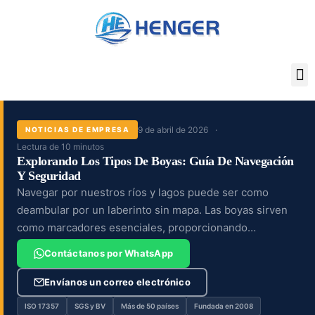
Ir
al
contenido
9 de abril de 2026
NOTICIAS DE EMPRESA
Lectura de 10 minutos
Explorando Los Tipos De Boyas: Guía De Navegación
Y Seguridad
Navegar por nuestros ríos y lagos puede ser como
deambular por un laberinto sin mapa. Las boyas sirven
como marcadores esenciales, proporcionando
orientación y seguridad a los navegantes y previniendo
Contáctanos por WhatsApp
accidentes.
Envíanos un correo electrónico
ISO 17357
SGS y BV
Más de 50 países
Fundada en 2008