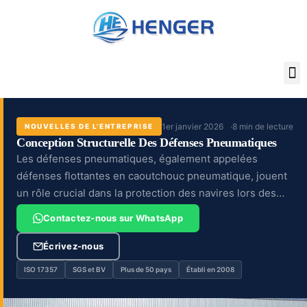
Aller
au
contenu
1er janvier 2026
8 min de lecture
NOUVELLES DE L'ENTREPRISE
Conception Structurelle Des Défenses Pneumatiques
Les défenses pneumatiques, également appelées
défenses flottantes en caoutchouc pneumatique, jouent
un rôle crucial dans la protection des navires lors des
opérations d'accostage et d'amarrage. Utilisant l'air
Contactez-nous sur WhatsApp
comprimé comme agent d'amortissement,...
Écrivez-nous
ISO 17357
SGS et BV
Plus de 50 pays
Établi en 2008