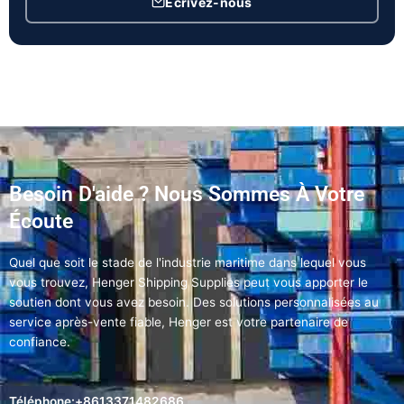
Écrivez-nous
Besoin D'aide ? Nous Sommes À Votre
Écoute
Quel que soit le stade de l'industrie maritime dans lequel vous
vous trouvez, Henger Shipping Supplies peut vous apporter le
soutien dont vous avez besoin. Des solutions personnalisées au
service après-vente fiable, Henger est votre partenaire de
confiance.
Téléphone:+8613371482686