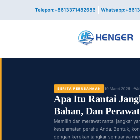
Lewati
Telepon:+8613371482686
Whatsapp:+861
ke
konten
10 Maret 2026
Wak
BERITA PERUSAHAAN
Apa Itu Rantai Jang
Bahan, Dan Perawa
Memilih dan merawat rantai jangkar ya
keselamatan perahu Anda. Bentuk, kond
dengan kerekan jangkar semuanya mem