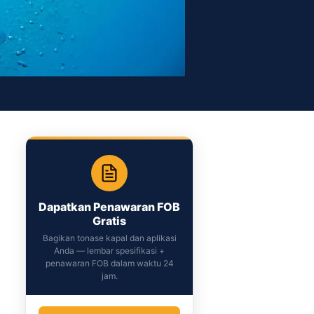
Dapatkan Penawaran FOB
Gratis
Bagikan tonase kapal dan aplikasi
Anda — lembar spesifikasi +
penawaran FOB dalam waktu 24
jam.