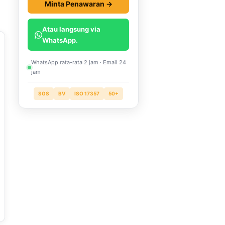
Minta Penawaran →
Atau langsung via
WhatsApp.
WhatsApp rata-rata 2 jam · Email 24
jam
SGS
BV
ISO 17357
50+