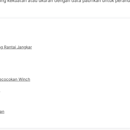
ng kekuatan atau ukuran dengan data pabrikan untuk perahu
 Rantai Jangkar
 Kecocokan Winch
n
kan