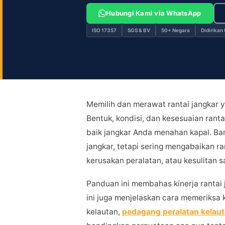
Anda...
Hubungi Kami via WhatsApp
ISO 17357
SGS & BV
50+ Negara
Didirikan
Memilih dan merawat rantai jangkar 
Bentuk, kondisi, dan kesesuaian ran
baik jangkar Anda menahan kapal. B
jangkar, tetapi sering mengabaikan ra
kerusakan peralatan, atau kesulitan 
Panduan ini membahas kinerja rantai j
ini juga menjelaskan cara memeriksa
kelautan,
pedagang peralatan kelau