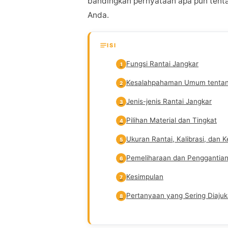
bandingkan pernyataan apa pun tenta
Anda.
ISI
Fungsi Rantai Jangkar
1
Kesalahpahaman Umum tentang
2
Jenis-jenis Rantai Jangkar
3
Pilihan Material dan Tingkat
4
Ukuran Rantai, Kalibrasi, dan
5
Pemeliharaan dan Penggantia
6
Kesimpulan
7
Pertanyaan yang Sering Diaju
8