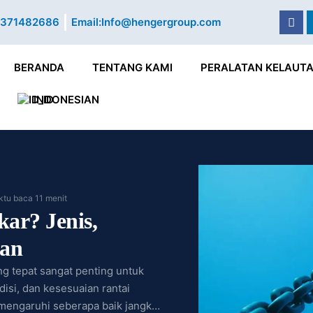
Fac
3371482686
Email:
Info@hengergroup.com
BERANDA
TENTANG KAMI
PERALATAN KELAUT
INDONESIAN
tu baca 11 menit
kar? Jenis,
tan
ng tepat sangat penting untuk
isi, dan kesesuaian rantai
engaruhi seberapa baik jangkar