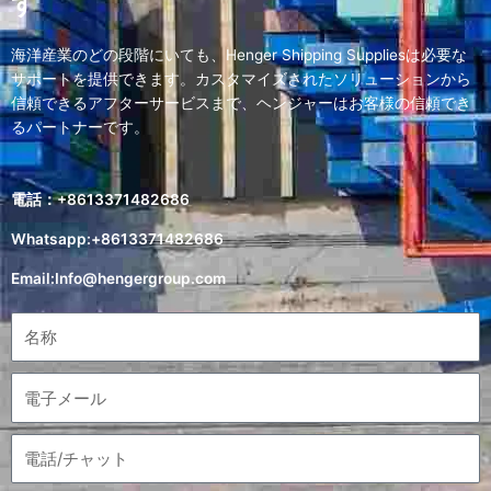
す
海洋産業のどの段階にいても、Henger Shipping Suppliesは必要な
サポートを提供できます。カスタマイズされたソリューションから
信頼できるアフターサービスまで、ヘンジャーはお客様の信頼でき
るパートナーです。
電話：+8613371482686
Whatsapp:+8613371482686
Email:
Info@hengergroup.com