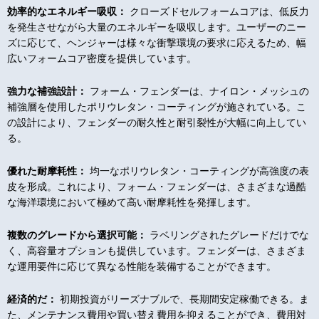
効率的なエネルギー吸収：
クローズドセルフォームコアは、低反力
を発生させながら大量のエネルギーを吸収します。ユーザーのニー
ズに応じて、ヘンジャーは様々な衝撃環境の要求に応えるため、幅
広いフォームコア密度を提供しています。
強力な補強設計：
フォーム・フェンダーは、ナイロン・メッシュの
補強層を使用したポリウレタン・コーティングが施されている。こ
の設計により、フェンダーの耐久性と耐引裂性が大幅に向上してい
る。
優れた耐摩耗性：
均一なポリウレタン・コーティングが高強度の表
皮を形成。これにより、フォーム・フェンダーは、さまざまな過酷
な海洋環境において極めて高い耐摩耗性を発揮します。
複数のグレードから選択可能：
ラベリングされたグレードだけでな
く、高容量オプションも提供しています。フェンダーは、さまざま
な運用要件に応じて異なる性能を装備することができます。
経済的だ：
初期投資がリーズナブルで、長期間安定稼働できる。ま
た、メンテナンス費用や買い替え費用を抑えることができ、費用対