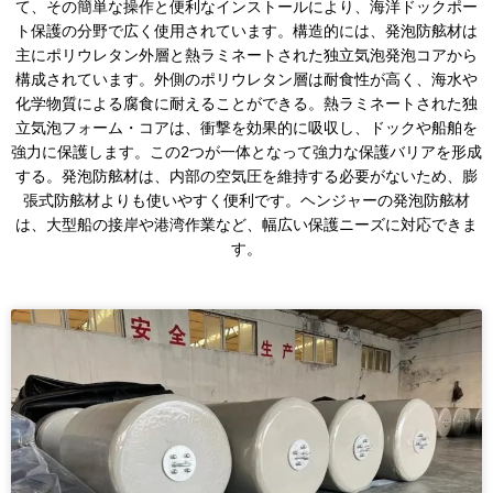
て、その簡単な操作と便利なインストールにより、海洋ドックポー
ト保護の分野で広く使用されています。構造的には、発泡防舷材は
主にポリウレタン外層と熱ラミネートされた独立気泡発泡コアから
構成されています。外側のポリウレタン層は耐食性が高く、海水や
化学物質による腐食に耐えることができる。熱ラミネートされた独
立気泡フォーム・コアは、衝撃を効果的に吸収し、ドックや船舶を
強力に保護します。この2つが一体となって強力な保護バリアを形成
する。発泡防舷材は、内部の空気圧を維持する必要がないため、膨
張式防舷材よりも使いやすく便利です。ヘンジャーの発泡防舷材
は、大型船の接岸や港湾作業など、幅広い保護ニーズに対応できま
す。