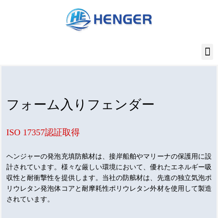
内
容
を
ス
キ
ッ
プ
フォーム入りフェンダー
ISO 17357認証取得
ヘンジャーの発泡充填防舷材は、接岸船舶やマリーナの保護用に設
計されています。様々な厳しい環境において、優れたエネルギー吸
収性と耐衝撃性を提供します。当社の防舷材は、先進の独立気泡ポ
リウレタン発泡体コアと耐摩耗性ポリウレタン外材を使用して製造
されています。