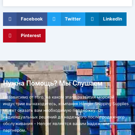
Facebook
Twitter
LinkedIn
Pinterest
Нужна Помощь? Мы Слушаем
Независимо от того, на каком этапе развития морской
индустрии вы находитесь, компания Henger Shipping Supplies
может оказать вам необходимую поддержку. От
индивидуальных решений до надежного послепродажного
обслуживания - Henger является вашим надежным
партнером.