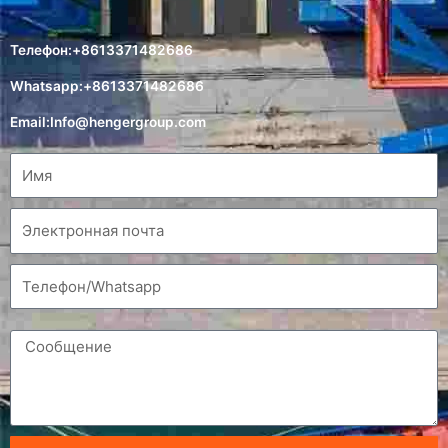
Телефон:+8613371482686
Whatsapp:+8613371482686
Email:
Info@hengergroup.com