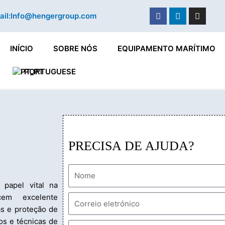
Facebook
Linkedin
Instag
il:
Info@hengergroup.com
INÍCIO
SOBRE NÓS
EQUIPAMENTO MARÍTIMO
PORTUGUESE
PRECISA DE AJUDA?
papel vital na
cem excelente
as e proteção de
os e técnicas de