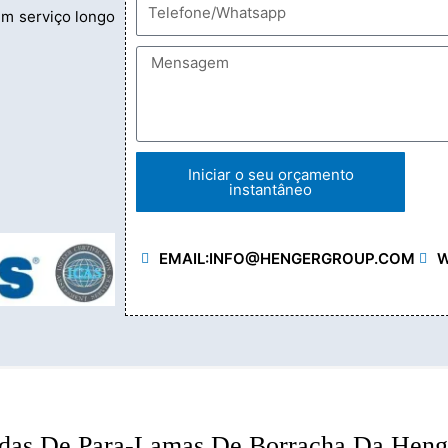
um serviço longo
Iniciar o seu orçamento
instantâneo
EMAIL:
INFO@HENGERGROUP.COM
W
adas De Para-Lamas De Borracha Da Heng