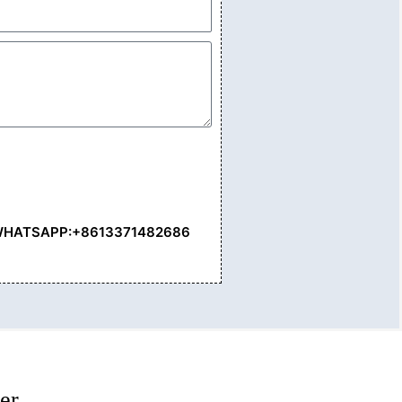
HATSAPP:+8613371482686
er