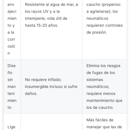
env
Resistente al agua de mar, a
caucho (propenso
ejeci
los rayos UV y a la
a agrietarse); los
mien
intemperie; vida útil de
neumáticos
to y
hasta 15-20 años.
requieren controles
a la
de presión.
corr
osió
n
Dise
Elimina los riesgos
ño
de fugas de los
sin
No requiere inflado;
sistemas
man
insumergible incluso si sufre
neumáticos;
teni
daños.
requiere menos
mien
mantenimiento que
to
los de caucho.
Más fáciles de
Lige
manejar que las de