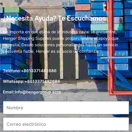
¿Necesita Ayuda? Te Escuchamos
No importa en qué etapa de la industria naval se encuentre,
Henger Shipping Supplies puede proporcionarle el apoyo que
necesita. Desde soluciones personalizadas hasta un servicio
postventa fiable, Henger es su socio de confianza.
Teléfono:+8613371482686
Whatsapp:+8613371482686
Email:
Info@hengergroup.com