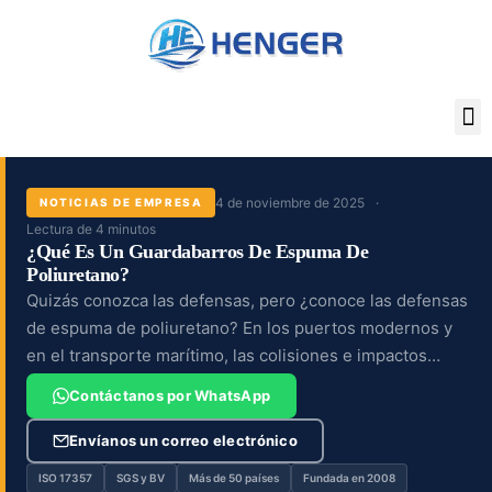
Ir
al
contenido
4 de noviembre de 2025
NOTICIAS DE EMPRESA
Lectura de 4 minutos
¿Qué Es Un Guardabarros De Espuma De
Poliuretano?
Quizás conozca las defensas, pero ¿conoce las defensas
de espuma de poliuretano? En los puertos modernos y
en el transporte marítimo, las colisiones e impactos
durante el atraque son inevitables. El poliuretano...
Contáctanos por WhatsApp
Envíanos un correo electrónico
ISO 17357
SGS y BV
Más de 50 países
Fundada en 2008