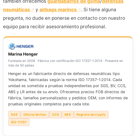
también ofrecemos
guardabarros de goma
/
defensas
neumáticas
y
airbags marinos
. Si tiene alguna
pregunta, no dude en ponerse en contacto con nuestro
equipo para recibir asesoramiento profesional.
Marina Henger
Fundada en 2008 · Fábrica con certificación ISO 17357-1:2014 · Presente en
más de 50 países
Henger es un fabricante directo de defensas neumáticas tipo
Yokohama, fabricadas según la norma ISO 17357-1:2014. Cada
unidad es sometida a pruebas independientes por SGS, BV, CCS,
ABS y LR antes de su envío. Ofrecemos precios FOB directos de
fábrica, tamaños personalizados y pedidos OEM, con informes de
pruebas originales completos para cada lote.
SGS
Oficina Veritas
CCS
ABS
Registro de Lloyd's
ISO 17357