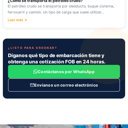
¿Cómo se transporta el petróleo crudo?
El petróleo crudo se transporta por oleoducto, buque cisterna,
ferrocarril y camión. Un tipo de carga que suele utilizar...
Leer más →
¿LISTO PARA ORDENAR?
Díganos qué tipo de embarcación tiene y
obtenga una cotización FOB en 24 horas.
Contáctanos por WhatsApp
Envíanos un correo electrónico