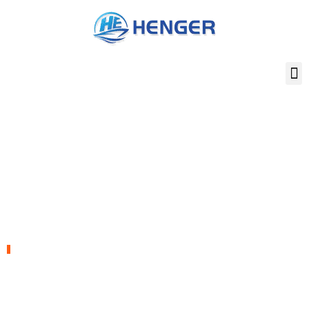
内
容
を
ス
キ
ッ
プ
会社ニュース
ヘンゲル・シッピング、舶用機器業界の最新情報を提供
ホーム
"
会社ニュース