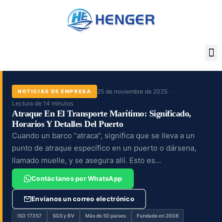
Ir
al
contenido
25 de noviembre de 2025
NOTICIAS DE EMPRESA
Lectura de 14 minutos
Atraque En El Transporte Marítimo: Significado,
Horarios Y Detalles Del Puerto
Cuando un barco “atraca”, significa que se lleva a un
punto de atraque específico en un puerto o dársena,
llamado muelle, y se asegura allí. Esto es...
Contáctanos por WhatsApp
Envíanos un correo electrónico
ISO 17357
SGS y BV
Más de 50 países
Fundada en 2008