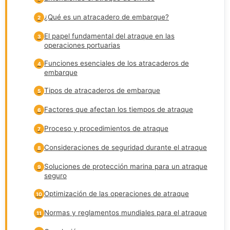
¿Qué es un atracadero de embarque?
2
El papel fundamental del atraque en las
3
operaciones portuarias
Funciones esenciales de los atracaderos de
4
embarque
Tipos de atracaderos de embarque
5
Factores que afectan los tiempos de atraque
6
Proceso y procedimientos de atraque
7
Consideraciones de seguridad durante el atraque
8
Soluciones de protección marina para un atraque
9
seguro
Optimización de las operaciones de atraque
10
Normas y reglamentos mundiales para el atraque
11