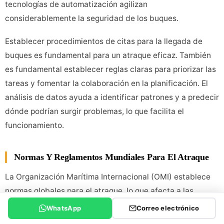
tecnologías de automatización agilizan
considerablemente la seguridad de los buques.
Establecer procedimientos de citas para la llegada de
buques es fundamental para un atraque eficaz. También
es fundamental establecer reglas claras para priorizar las
tareas y fomentar la colaboración en la planificación. El
análisis de datos ayuda a identificar patrones y a predecir
dónde podrían surgir problemas, lo que facilita el
funcionamiento.
Normas Y Reglamentos Mundiales Para El Atraque
La Organización Marítima Internacional (OMI) establece
normas globales para el atraque, lo que afecta a las
normas en diferentes zonas y países. La OMI se encarga
WhatsApp
Correo electrónico
de establecer las normas para el transporte marítimo