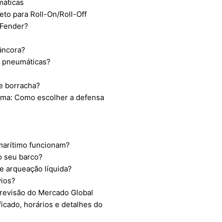
máticas
to para Roll-On/Roll-Off
 Fender?
âncora?
s pneumáticas?
de borracha?
ma: Como escolher a defensa
marítimo funcionam?
o seu barco?
 e arqueação líquida?
vios?
revisão do Mercado Global
ficado, horários e detalhes do