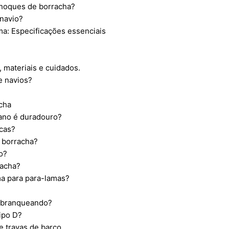
choques de borracha?
 navio?
a: Especificações essenciais
 materiais e cuidados.
e navios?
cha
ano é duradouro?
cas?
e borracha?
o?
racha?
a para para-lamas?
o branqueando?
ipo D?
e travas de barco