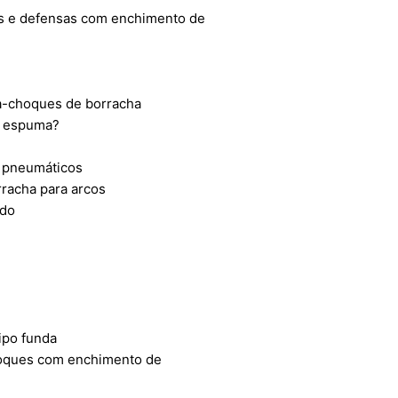
as e defensas com enchimento de
ara-choques de borracha
e espuma?
s pneumáticos
rracha para arcos
ndo
ipo funda
hoques com enchimento de