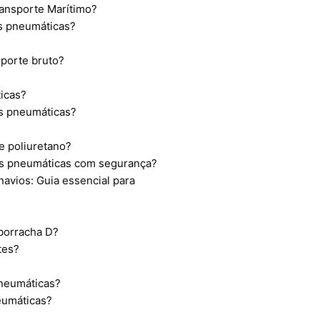
ransporte Marítimo?
s pneumáticas?
porte bruto?
icas?
as pneumáticas?
 poliuretano?
as pneumáticas com segurança?
navios: Guia essencial para
borracha D?
tes?
pneumáticas?
eumáticas?