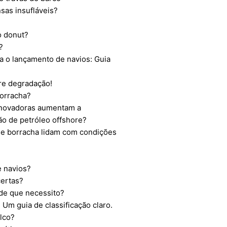
sas insufláveis?
o donut?
?
ia o lançamento de navios: Guia
re degradação!
borracha?
inovadoras aumentam a
ão de petróleo offshore?
e borracha lidam com condições
e navios?
certas?
de que necessito?
Um guia de classificação claro.
alco?