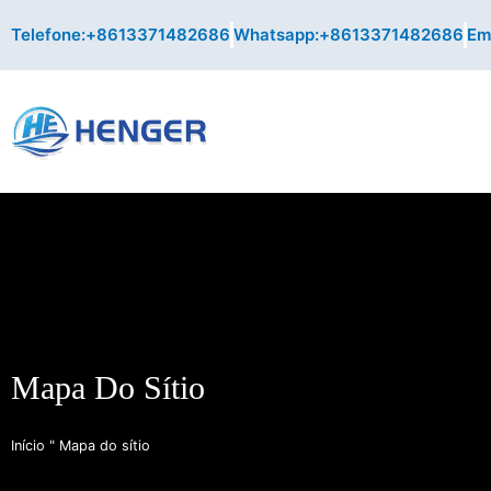
Skip
Telefone:+8613371482686
Whatsapp:+8613371482686
Ema
to
content
Mapa Do Sítio
Início
"
Mapa do sítio