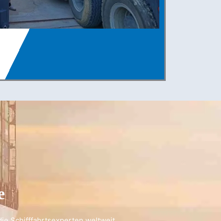
e
die Schifffahrtsexperten weltweit