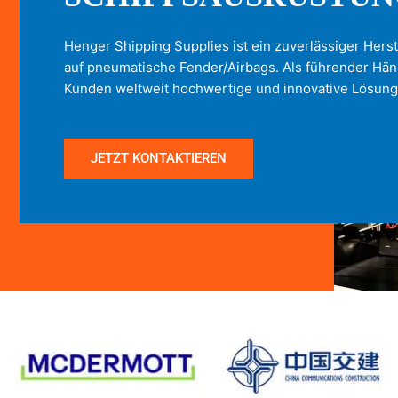
Henger Shipping Supplies ist ein zuverlässiger Herst
auf pneumatische Fender/Airbags. Als führender Händ
Kunden weltweit hochwertige und innovative Lösung
JETZT KONTAKTIEREN