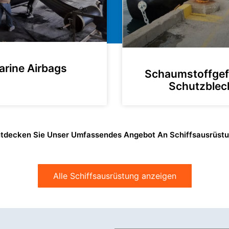
arine Airbags
Schaumstoffgef
Schutzblec
tdecken Sie Unser Umfassendes Angebot An Schiffsausrüst
Alle Schiffsausrüstung anzeigen