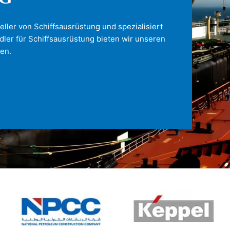
eller von Schiffsausrüstung und spezialisiert
ler für Schiffsausrüstung bieten wir unseren
en.