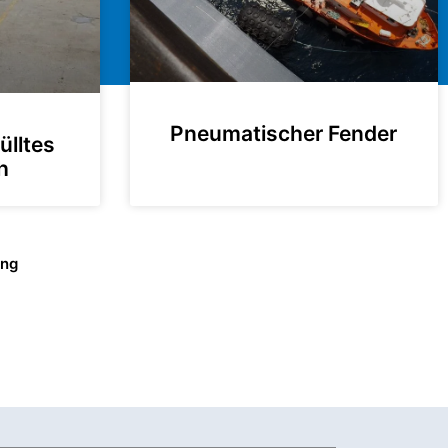
Pneumatischer Fender
ülltes
h
ung