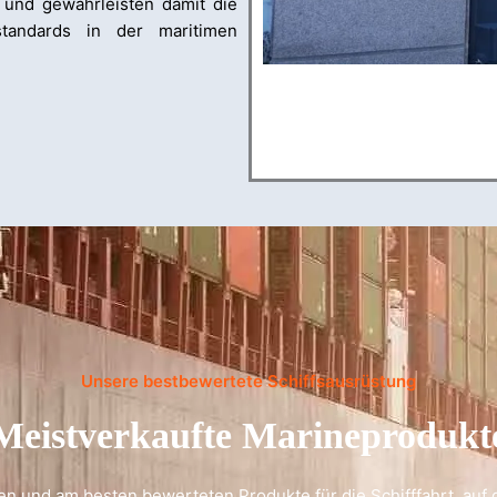
rt und gewährleisten damit die
sstandards in der maritimen
Unsere bestbewertete Schiffsausrüstung
Meistverkaufte Marineprodukt
n und am besten bewerteten Produkte für die Schifffahrt, auf 