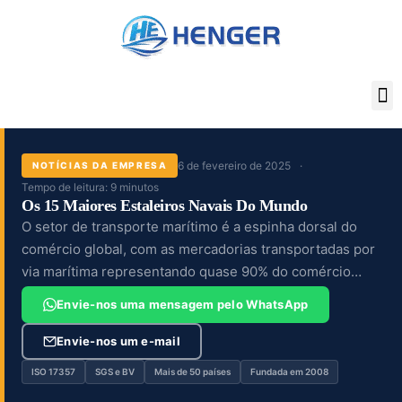
Skip
to
content
6 de fevereiro de 2025
NOTÍCIAS DA EMPRESA
Tempo de leitura: 9 minutos
Os 15 Maiores Estaleiros Navais Do Mundo
O setor de transporte marítimo é a espinha dorsal do
comércio global, com as mercadorias transportadas por
via marítima representando quase 90% do comércio
mundial a cada ano. À medida que a globalização se
Envie-nos uma mensagem pelo WhatsApp
acelera,...
Envie-nos um e-mail
ISO 17357
SGS e BV
Mais de 50 países
Fundada em 2008