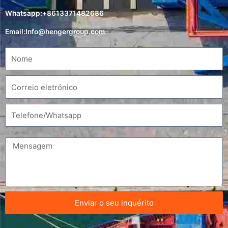
Whatsapp:+8613371482686
Email:
Info@hengergroup.com
Enviar o seu inquérito