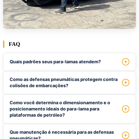
FAQ
Quais padrões seus para-lamas atendem?
Nossas defensas pneumáticas atendem aos padrões ISO
Como as defensas pneumáticas protegem contra
17357. Isso ajuda a garantir o mais alto nível de segurança
colisões de embarcações?
e desempenho para plataformas de perfuração de
petróleo offshore.
As defensas pneumáticas podem absorver eficazmente a
Como você determina o dimensionamento e o
força de impacto de colisões de navios. Isso reduz a força
posicionamento ideais do para-lama para
de reação e a pressão sobre navios e plataformas. Dessa
plataformas de petróleo?
forma, podem evitar danos dispendiosos.
Avaliaremos os requisitos específicos de cada plataforma
Que manutenção é necessária para as defensas
e recomendaremos a melhor solução de defensa. Fatores
pneumáticas?