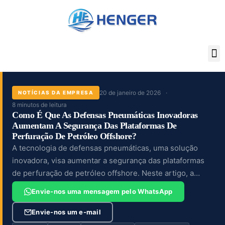
Skip
to
content
20 de janeiro de 2026
NOTÍCIAS DA EMPRESA
8 minutos de leitura
Como É Que As Defensas Pneumáticas Inovadoras
Aumentam A Segurança Das Plataformas De
Perfuração De Petróleo Offshore?
A tecnologia de defensas pneumáticas, uma solução
inovadora, visa aumentar a segurança das plataformas
de perfuração de petróleo offshore. Neste artigo, a
Henger Shipping Supplies explorará os princípios, as
Envie-nos uma mensagem pelo WhatsApp
vantagens e...
Envie-nos um e-mail