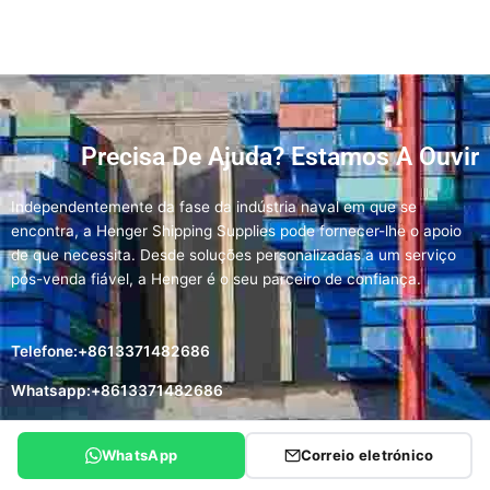
Precisa De Ajuda? Estamos A Ouvir
Independentemente da fase da indústria naval em que se
encontra, a Henger Shipping Supplies pode fornecer-lhe o apoio
de que necessita. Desde soluções personalizadas a um serviço
pós-venda fiável, a Henger é o seu parceiro de confiança.
Telefone:+8613371482686
Whatsapp:+8613371482686
Email:
Info@hengergroup.com
WhatsApp
Correio eletrónico