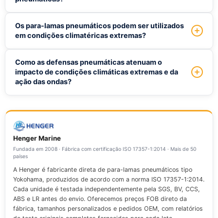
como tamanho do navio, condições de atracação e fatores
ambientais serão levados em consideração.
Inspeções e verificações de manutenção regulares são
Os para-lamas pneumáticos podem ser utilizados
necessárias para garantir que os para-lamas permaneçam
em condições climatéricas extremas?
em boas condições. Oferecemos orientações e suporte
para ajudar nossos clientes a manter seus sistemas de
Sim, nossas defensas são projetadas para suportar
Como as defensas pneumáticas atenuam o
para-lamas com eficiência.
ambientes marítimos hostis e condições climáticas
impacto de condições climáticas extremas e da
extremas. Elas oferecem proteção confiável para
ação das ondas?
plataformas offshore.
Ao absorver e distribuir as forças exercidas por ondas e
condições climáticas extremas, os para-lamas
pneumáticos ajudam a reduzir o estresse na plataforma,
minimizando o risco de danos.
Henger Marine
Fundada em 2008 · Fábrica com certificação ISO 17357-1:2014 · Mais de 50
países
A Henger é fabricante direta de para-lamas pneumáticos tipo
Yokohama, produzidos de acordo com a norma ISO 17357-1:2014.
Cada unidade é testada independentemente pela SGS, BV, CCS,
ABS e LR antes do envio. Oferecemos preços FOB direto da
fábrica, tamanhos personalizados e pedidos OEM, com relatórios