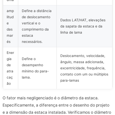
amp
Define a distância
litud
de deslocamento
Dados LAT/HAT, elevações
e
vertical e o
da sapata da estaca e da
das
comprimento da
linha de lama
mar
estaca
és
necessários.
Ener
Deslocamento, velocidade,
gia
Define o
ângulo, massa adicionada,
de
desempenho
excentricidade, frequência,
atra
mínimo do para-
contato com um ou múltiplos
caç
lama.
para-lamas
ão
O fator mais negligenciado é o diâmetro da estaca.
Especificamente, a diferença entre o desenho do projeto
e a dimensão da estaca instalada. Verificamos o diâmetro