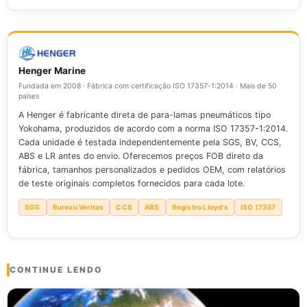
correntes. Os para-choques em formato de rosca
Começamos com o diâmetro da estaca conforme
protegem estruturas de monopilares em diferentes
construída, o deslocamento e a velocidade da
amplitudes de maré. Os para-choques Yokohama são
embarcação, o ângulo de atracação, a amplitude da maré
utilizados em transferências entre navios e em situações
e a capacidade estrutural da estaca. Calculamos a energia
Henger Marine
de atracação em cais aberto. Os dois tipos de para-
de atracação de acordo com as diretrizes da PIANC,
Fundada em 2008 · Fábrica com certificação ISO 17357-1:2014 · Mais de 50
países
choques representam extremos opostos no mercado.
selecionamos a densidade de espuma adequada e
Para-lama pneumático versus para-lama preenchido com
A Henger é fabricante direta de para-lamas pneumáticos tipo
verificamos se o diâmetro externo proporciona o
Yokohama, produzidos de acordo com a norma ISO 17357-1:2014.
espuma
espectro.
afastamento necessário. Enviamos esses dados do projeto
Cada unidade é testada independentemente pela SGS, BV, CCS,
para nossa equipe de engenharia para uma especificação
ABS e LR antes do envio. Oferecemos preços FOB direto da
validada.
fábrica, tamanhos personalizados e pedidos OEM, com relatórios
de teste originais completos fornecidos para cada lote.
SGS
Bureau Veritas
CCS
ABS
Registro Lloyd's
ISO 17357
CONTINUE LENDO