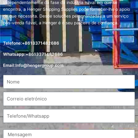
Independentemente da fase da indústria naval em que se
encontra, a Henger Shipping Supplies pode fornecer-lhe o apoio
de que necessita. Desde soluções personalizadas a um serviço
pós-venda fiável, a Henger é o seu parceiro de confiança.
Telefone:+8613371482686
Whatsapp:+8613371482686
Email:
Info@hengergroup.com