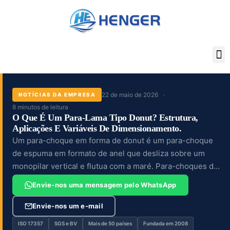
Skip
to
content
22 de maio de 2026
NOTÍCIAS DA EMPRESA
8 minutos de leitura
O Que É Um Para-Lama Tipo Donut? Estrutura,
Aplicações E Variáveis De Dimensionamento.
Um para-choque em forma de donut é um para-choque
de espuma em formato de anel que desliza sobre um
monopilar vertical e flutua com a maré. Para-choques de
borracha fixos são parafusados aos muros de cais e
Envie-nos uma mensagem pelo WhatsApp
permanecem...
Envie-nos um e-mail
ISO 17357
SGS e BV
Mais de 50 países
Fundada em 2008