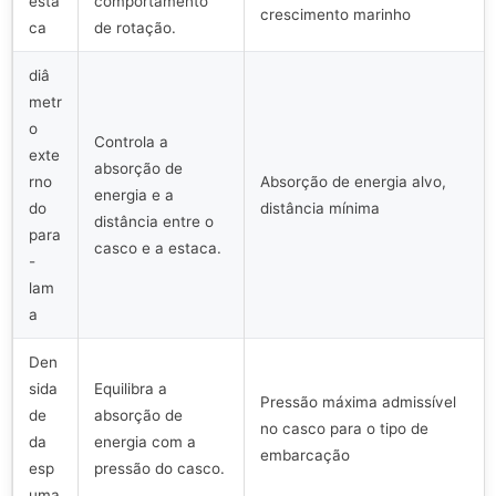
esta
comportamento
crescimento marinho
ca
de rotação.
diâ
metr
o
Controla a
exte
absorção de
rno
Absorção de energia alvo,
energia e a
do
distância mínima
distância entre o
para
casco e a estaca.
-
lam
a
Den
sida
Equilibra a
Pressão máxima admissível
de
absorção de
no casco para o tipo de
da
energia com a
embarcação
esp
pressão do casco.
uma