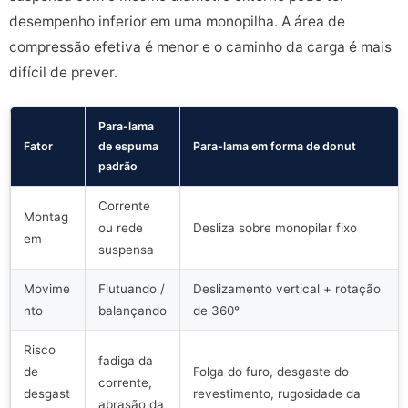
desempenho inferior em uma monopilha. A área de
compressão efetiva é menor e o caminho da carga é mais
difícil de prever.
Para-lama
Fator
de espuma
Para-lama em forma de donut
padrão
Corrente
Montag
ou rede
Desliza sobre monopilar fixo
em
suspensa
Movime
Flutuando /
Deslizamento vertical + rotação
nto
balançando
de 360°
Risco
fadiga da
de
Folga do furo, desgaste do
corrente,
desgast
revestimento, rugosidade da
abrasão da