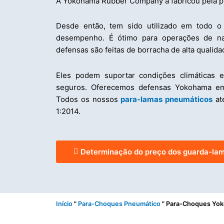
A Yokohama Rubber Company a fabricou pela p
Desde então, tem sido utilizado em todo 
desempenho. É ótimo para operações de na
defensas são feitas de borracha de alta qualida
Eles podem suportar condições climáticas 
seguros. Oferecemos defensas Yokohama em
Todos os nossos
para-lamas pneumáticos
at
1:2014.
Determinação do preço dos guarda-la
Início
"
Para-Choques Pneumático
"
Para-Choques Yo