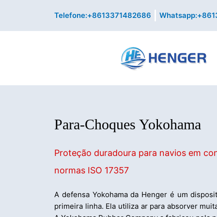
Skip
Telefone:+8613371482686
Whatsapp:+861
to
content
Para-Choques Yokohama
Proteção duradoura para navios em co
normas ISO 17357
A defensa Yokohama da Henger é um disposit
primeira linha. Ela utiliza ar para absorver mui