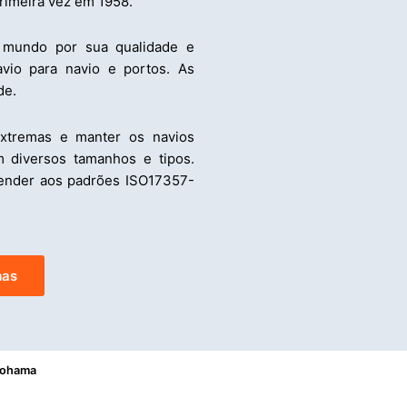
rimeira vez em 1958.
o mundo por sua qualidade e
vio para navio e portos. As
de.
extremas e manter os navios
 diversos tamanhos e tipos.
ender aos padrões ISO17357-
mas
kohama